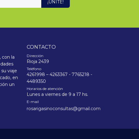
¡UNITE!
CONTACTO
Dirección
 con la
Rioja 2439
sidades
Teléfono
su viaje
4261998 – 4263367 - 7765218 -
icado, en
4489350
ción un
Horarios de atención
Lunes a viernes de 9 a 17 hs.
E-mail
rosarigasinoconsultas@gmail.com