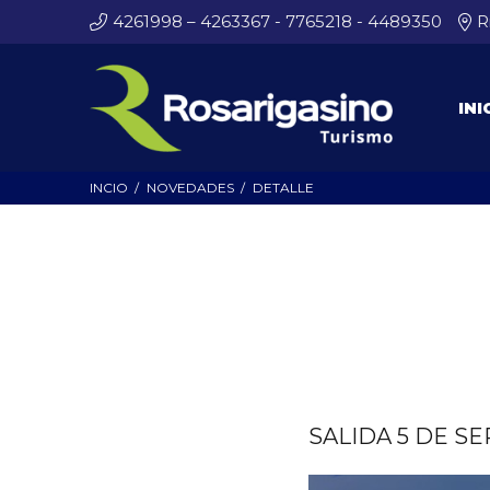
4261998 – 4263367 - 7765218 - 4489350
R
INI
INCIO
NOVEDADES
DETALLE
SALIDA 5 DE S