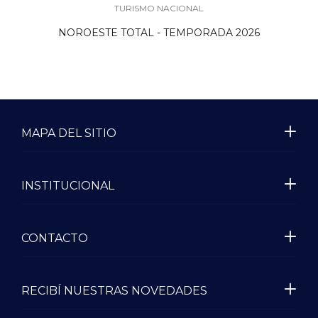
TURISMO NACIONAL
NOROESTE TOTAL - TEMPORADA 2026
MAPA DEL SITIO
INSTITUCIONAL
CONTACTO
RECIBÍ NUESTRAS NOVEDADES