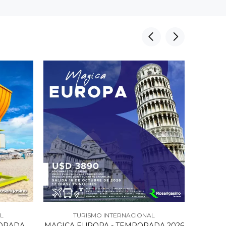
L
TURISMO INTERNACIONAL
PORADA
MAGICA EUROPA - TEMPORADA 2026
REPUBL