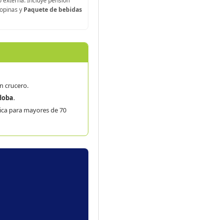
o externa. Incluye pensión
ropinas y
Paquete de bebidas
n crucero.
doba
.
ica para mayores de 70