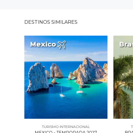
DESTINOS
SIMILARES
L
TURISMO INTERNACIONAL
 2027
MEXICO - TEMPORADA 2027
BRA