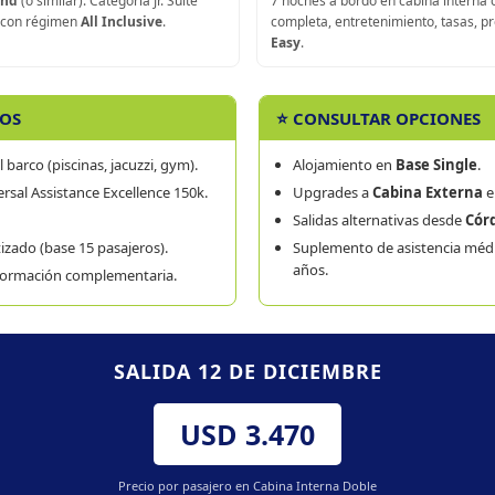
and
(o similar). Categoría Jr. Suite
7 noches a bordo en cabina interna 
 con régimen
All Inclusive
.
completa, entretenimiento, tasas, p
Easy
.
DOS
⭐ CONSULTAR OPCIONES
 barco (piscinas, jacuzzi, gym).
Alojamiento en
Base Single
.
ersal Assistance Excellence 150k.
Upgrades a
Cabina Externa
e
Salidas alternativas desde
Cór
ado (base 15 pasajeros).
Suplemento de asistencia méd
años.
nformación complementaria.
SALIDA 12 DE DICIEMBRE
USD 3.470
Precio por pasajero en Cabina Interna Doble