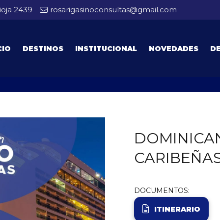
ioja 2439
rosarigasinoconsultas@gmail.com
CIO
DESTINOS
INSTITUCIONAL
NOVEDADES
D
DOMINICAN
CARIBEÑAS
DOCUMENTOS:
ITINERARIO