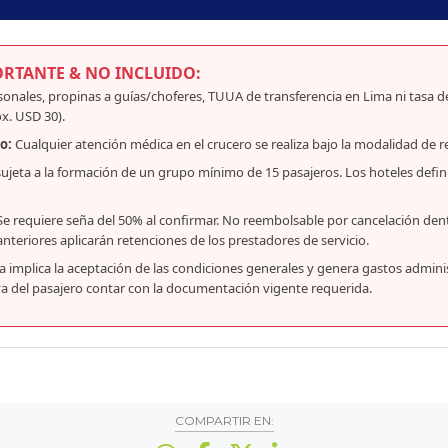
RTANTE & NO INCLUIDO:
onales, propinas a guías/choferes, TUUA de transferencia en Lima ni tasa de 
x. USD 30).
o:
Cualquier atención médica en el crucero se realiza bajo la modalidad de r
sujeta a la formación de un grupo mínimo de 15 pasajeros. Los hoteles defin
e requiere seña del 50% al confirmar. No reembolsable por cancelación dentr
 anteriores aplicarán retenciones de los prestadores de servicio.
a implica la aceptación de las condiciones generales y genera gastos admini
va del pasajero contar con la documentación vigente requerida.
COMPARTIR EN: