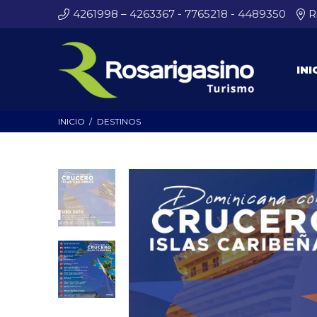
4261998 – 4263367 - 7765218 - 4489350
R
INI
INICIO
DESTINOS