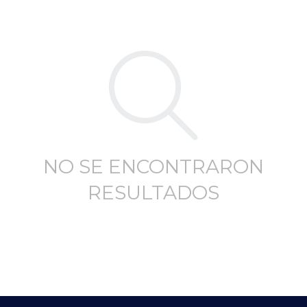
NO SE ENCONTRARON
RESULTADOS