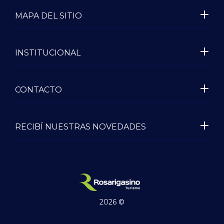
MAPA DEL SITIO
INSTITUCIONAL
CONTACTO
RECIBÍ NUESTRAS NOVEDADES
2026 ©