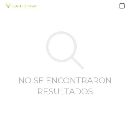
CATEGORIAS
NO SE ENCONTRARON
RESULTADOS