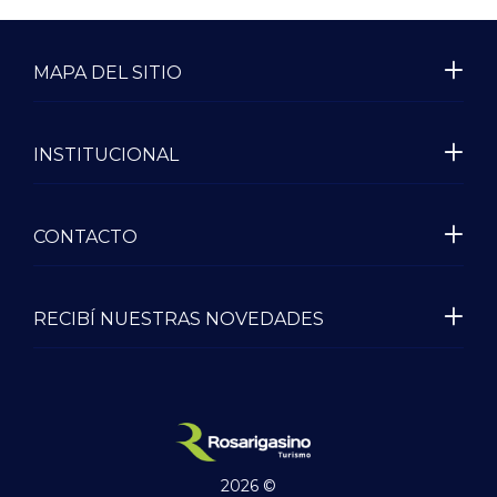
MAPA DEL SITIO
INSTITUCIONAL
CONTACTO
RECIBÍ NUESTRAS NOVEDADES
2026 ©