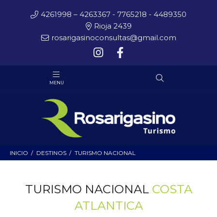
4261998 – 4263367 - 7765218 - 4489350
Rioja 2439
rosarigasinoconsultas@gmail.com
INICIO
DESTINOS
TURISMO NACIONAL
TURISMO NACIONAL
COSTA
ATLANTICA